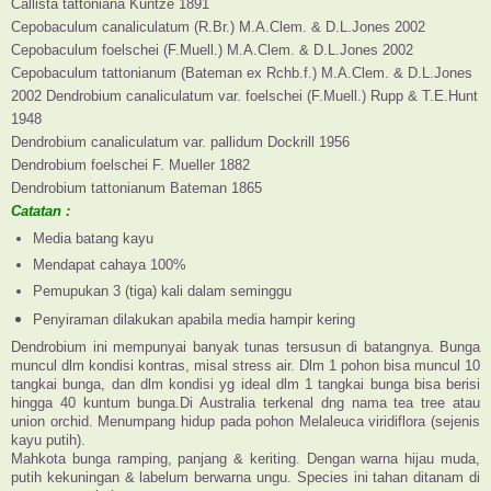
Callista tattoniana Kuntze 1891
Cepobaculum canaliculatum (R.Br.) M.A.Clem. & D.L.Jones 2002
Cepobaculum foelschei (F.Muell.) M.A.Clem. & D.L.Jones 2002
Cepobaculum tattonianum (Bateman ex Rchb.f.) M.A.Clem. & D.L.Jones
2002 Dendrobium canaliculatum var. foelschei (F.Muell.) Rupp & T.E.Hunt
1948
Dendrobium canaliculatum var. pallidum Dockrill 1956
Dendrobium foelschei F. Mueller 1882
Dendrobium tattonianum Bateman 1865
Catatan :
Media batang kayu
Mendapat cahaya 100%
Pemupukan 3 (tiga) kali dalam seminggu
Penyiraman dilakukan apabila media hampir kering
Dendrobium ini mempunyai banyak tunas tersusun di batangnya. Bunga
muncul dlm kondisi kontras, misal stress air. Dlm 1 pohon bisa muncul 10
tangkai bunga, dan dlm kondisi yg ideal dlm 1 tangkai bunga bisa berisi
hingga 40 kuntum bunga.Di Australia terkenal dng nama tea tree atau
union orchid. Menumpang hidup pada pohon Melaleuca viridiflora (sejenis
kayu putih).
Mahkota bunga ramping, panjang & keriting. Dengan warna hijau muda,
putih kekuningan & labelum berwarna ungu. Species ini tahan ditanam di