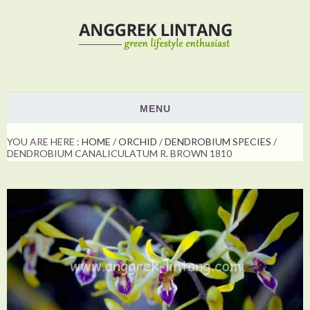
MENU
HOME
YOU ARE HERE :
HOME
/
ORCHID
/
DENDROBIUM SPECIES
/
DENDROBIUM CANALICULATUM R. BROWN 1810
PLANTS
ORCHID
NON ORCHID
HOW TO
SHOW & EVENTS
VOTING
ABOUT US