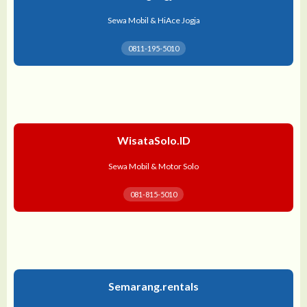
Sewa Mobil & HiAce Jogja
0811-195-5010
WisataSolo.ID
Sewa Mobil & Motor Solo
081-815-5010
Semarang.rentals