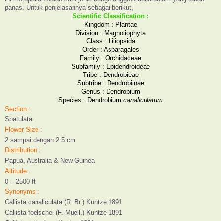
panas. Untuk penjelasannya sebagai berikut,
Scientific Classification :
Kingdom : Plantae
Division : Magnoliophyta
Class : Liliopsida
Order : Asparagales
Family : Orchidaceae
Subfamily : Epidendroideae
Tribe : Dendrobieae
Subtribe : Dendrobiinae
Genus : Dendrobium
Species : Dendrobium
canaliculatum
Section :
Spatulata
Flower Size :
2 sampai dengan 2.5 cm
Distribution :
Papua, Australia & New Guinea
Altitude :
0 – 2500 ft
Synonyms :
Callista canaliculata (R. Br.) Kuntze 1891
Callista foelschei (F. Muell.) Kuntze 1891