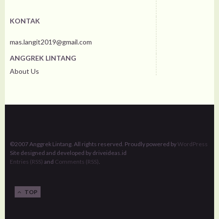
KONTAK
mas.langit2019@gmail.com
ANGGREK LINTANG
About Us
©2007 Anggrek Lintang. All rights reserved. Proudly powered by
WordPress
Site designed and developed by driveideas.id
Entries (RSS)
and
Comments (RSS)
.
TOP