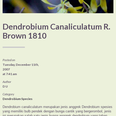
Dendrobium Canaliculatum R.
Brown 1810
Posted on
Tuesday, December 11th,
2007
at 7:41 am
Author
D U
Category
Dendrobium Species
Dendrobium canaliculatum merupakan jenis anggrek Dendrobium spesies
yang memiliki bulb pendek dengan bunga cantik yang bergerombol, jenis
ini merupakan salah satu jenis bunga anggrek dendrobium yang tahan