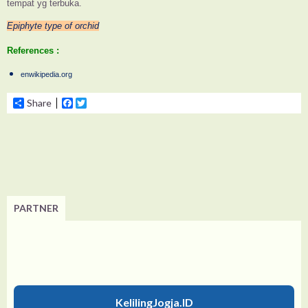
tempat yg terbuka.
Epiphyte type of orchid
References :
enwikipedia.org
Share
Facebook
Twitter
PARTNER
KelilingJogja.ID