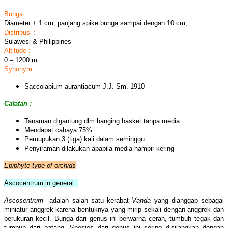
Bunga :
Diameter
+
1 cm, panjang spike bunga sampai dengan 10 cm;
Distribusi :
Sulawesi & Philippines
Altitude :
0 – 1200 m
Synonym :
Saccolabium aurantiacum J.J. Sm. 1910
Catatan :
Tanaman digantung dlm hanging basket tanpa media
Mendapat cahaya 75%
Pemupukan 3 (tiga) kali dalam seminggu
Penyiraman dilakukan apabila media hampir kering
Epiphyte type of orchids
Ascocentrum in general :
Ascosentrum
adalah salah satu kerabat
Vanda
yang dianggap sebagai
miniatur anggrek karena bentuknya yang mirip sekali dengan anggrek dan
berukuran kecil. Bunga dari genus ini berwarna cerah, tumbuh tegak dan
tumbuh dari batang. Spesies dari genus ini sering disilangkan dengan