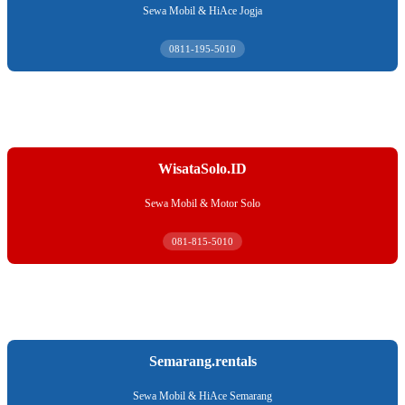
Sewa Mobil & HiAce Jogja
0811-195-5010
WisataSolo.ID
Sewa Mobil & Motor Solo
081-815-5010
Semarang.rentals
Sewa Mobil & HiAce Semarang