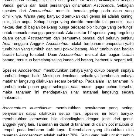
Vanda, genus dari hasil persilangan dinamakan
Ascocenda
. Sebagian
spesies dari
Ascosentrum
memiliki bercak gelap pada daun yang
dimilikinya. Warna yang banyak ditemukan dari genus ini adalah kuning,
pink, dan ungu. Setiap bunga yang dimiliki memiliki taji pendek dan
nektar, dan di bagian belakang bunga terdapat bibir bunga yang berfungsi
untuk menarik serangga penyerbuk. Ada sekitar 12 spesies yang tergolong
dalam genus
Ascosentrum
dan semuanya berasal dari seluruh penjuru
Asia Tenggara. Anggrek
Ascosentrum
adalah tumbuhan monopodian yaitu
tumbuhan yang tumbuh dari satu pokok batang. Akar tumbuh dari bagian
bawah batang tersebut. Daun
Ascosentrum
muncul dari bagian bawah
batang, tersusun berselang-seling kanan kiri batang, berbentuk seperti tali.
Spesies
Ascosentrum
membutuhkan cahaya yang cukup banyak supaya
tumbuh dengan baik. Meskipun demikian, sebaiknya pemberian cahaya
matahari langsung dilakukan secara bertahap. Pada alam liar, tanaman ini
tumbuh pada pohon gugur sehingga saat musim gugur pohon tersebut
maka tanaman ini mendapatkan sinar matahari langsung secara
maksimal.
Ascosentrum aurantiacum
membutuhkan penyiraman yang sering,
penyiraman dapat dilakukan setiap hari. Spesies ini lebih banyak
membutuhkan perawatan bila dibandingkan dengan jenis dari genus
anggrek yang lain. Tanaman ini dapat di tanaman di dalam pot maupun di
tempel pada lembaran kulit kayu. Kelembaban yang dibutuhkan oleh
tanaman
Ascosentrum
adalah sekitar 70%. Suhu yang baik untuk tumbuh