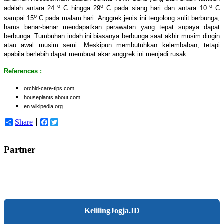
o
o
o
adalah antara 24
C hingga 29
C pada siang hari dan antara 10
C
o
sampai 15
C pada malam hari. Anggrek jenis ini tergolong sulit berbunga,
harus benar-benar mendapatkan perawatan yang tepat supaya dapat
berbunga. Tumbuhan indah ini biasanya berbunga saat akhir musim dingin
atau awal musim semi. Meskipun membutuhkan kelembaban, tetapi
apabila berlebih dapat membuat akar anggrek ini menjadi rusak.
References :
orchid-care-tips.com
houseplants.about.com
en.wikipedia.org
Share
Facebook
Twitter
Partner
KelilingJogja.ID