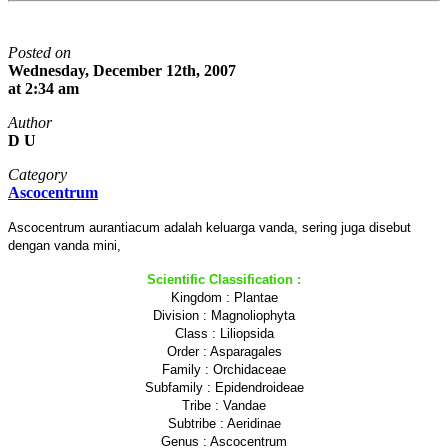
Posted on
Wednesday, December 12th, 2007
at 2:34 am
Author
D U
Category
Ascocentrum
Ascocentrum aurantiacum adalah keluarga vanda, sering juga disebut
dengan vanda mini,
Scientific Classification :
Kingdom : Plantae
Division : Magnoliophyta
Class : Liliopsida
Order : Asparagales
Family : Orchidaceae
Subfamily : Epidendroideae
Tribe : Vandae
Subtribe : Aeridinae
Genus : Ascocentrum