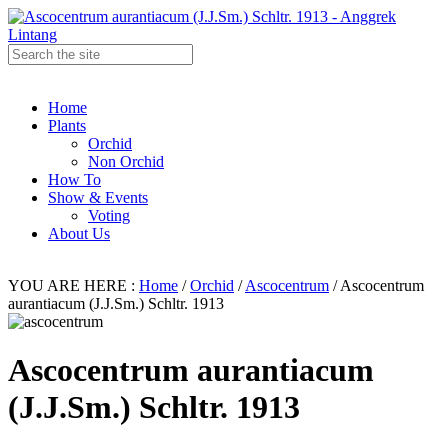
Home
Plants
Orchid
Non Orchid
How To
Show & Events
Voting
About Us
YOU ARE HERE :
Home
/
Orchid
/
Ascocentrum
/
Ascocentrum
aurantiacum (J.J.Sm.) Schltr. 1913
Ascocentrum aurantiacum
(J.J.Sm.) Schltr. 1913