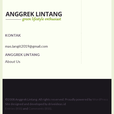
KONTAK
mas.langit2019@gmail.com
ANGGREK LINTANG
About Us
©2008 Anggrek Lintang. All rights reserved. Proudly powered by
WordPress
Site designed and developed by driveideas.id
Entries (RSS)
and
Comments (RSS)
.