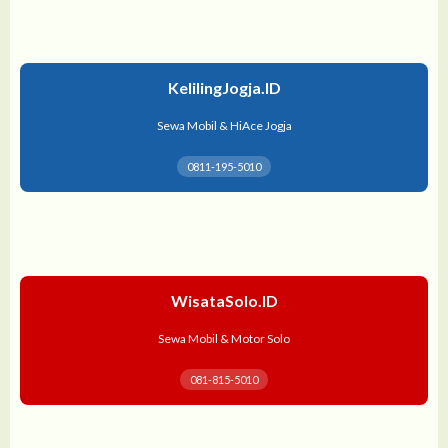
KelilingJogja.ID
Sewa Mobil & HiAce Jogja
0811-195-5010
WisataSolo.ID
Sewa Mobil & Motor Solo
081-815-5010