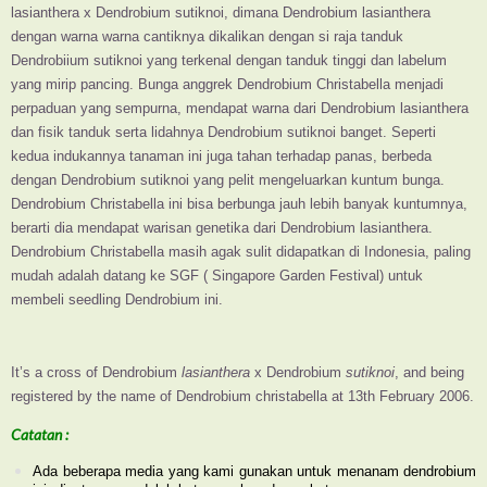
lasianthera x Dendrobium sutiknoi, dimana Dendrobium lasianthera
dengan warna warna cantiknya dikalikan dengan si raja tanduk
Dendrobiium sutiknoi yang terkenal dengan tanduk tinggi dan labelum
yang mirip pancing. Bunga anggrek Dendrobium Christabella menjadi
perpaduan yang sempurna, mendapat warna dari Dendrobium lasianthera
dan fisik tanduk serta lidahnya Dendrobium sutiknoi banget. Seperti
kedua indukannya tanaman ini juga tahan terhadap panas, berbeda
dengan Dendrobium sutiknoi yang pelit mengeluarkan kuntum bunga.
Dendrobium Christabella ini bisa berbunga jauh lebih banyak kuntumnya,
berarti dia mendapat warisan genetika dari Dendrobium lasianthera.
Dendrobium Christabella masih agak sulit didapatkan di Indonesia, paling
mudah adalah datang ke SGF ( Singapore Garden Festival) untuk
membeli seedling Dendrobium ini.
It’s a cross of Dendrobium
lasianthera
x Dendrobium
sutiknoi
, and being
registered by the name of Dendrobium christabella at 13th February 2006.
Catatan :
Ada beberapa media yang kami gunakan untuk menanam dendrobium