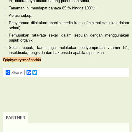
ini, diantaranya adalah batang pohon dan sabut;
Tanaman ini mendapat cahaya 85 % hingga 100%;
Aerasi cukup;
Penyiraman dilakukan apabila media kering (minimal satu kali dalam
sehari);
Pemupukan rata-rata sekali dalam sebulan dengan menggunakan
pupuk organik
Selain pupuk, kami juga melakukan penyemprotan vitamin B1,
insektisida, fungisida dan bakterisida apabila diperlukan.
Epiphyte type of orchid
Share
Facebook
Twitter
PARTNER