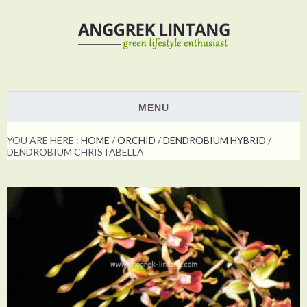
MENU
HOME
YOU ARE HERE :
HOME
/
ORCHID
/
DENDROBIUM HYBRID
/
DENDROBIUM CHRISTABELLA
PLANTS
ORCHID
NON ORCHID
HOW TO
SHOW & EVENTS
VOTING
ABOUT US