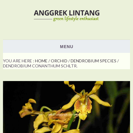
MENU
HOME
YOU ARE HERE :
HOME
/
ORCHID
/
DENDROBIUM SPECIES
/
DENDROBIUM CONANTHUM SCHLTR.
PLANTS
ORCHID
NON ORCHID
HOW TO
SHOW & EVENTS
VOTING
ABOUT US