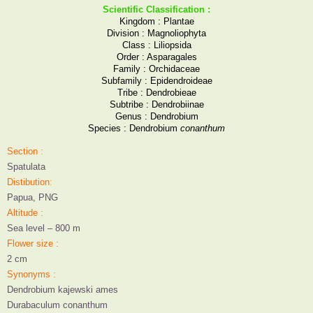
Scientific Classification :
Kingdom : Plantae
Division : Magnoliophyta
Class : Liliopsida
Order : Asparagales
Family : Orchidaceae
Subfamily : Epidendroideae
Tribe : Dendrobieae
Subtribe : Dendrobiinae
Genus : Dendrobium
Species : Dendrobium
conanthum
Section
:
Spatulata
Distibution
:
Papua, PNG
Altitude
:
Sea level – 800 m
Flower size
:
2 cm
Synonyms
:
Dendrobium kajewski ames
Durabaculum conanthum