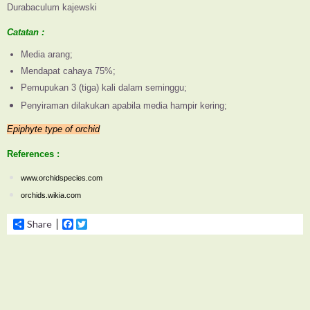
Durabaculum kajewski
Catatan :
Media arang;
Mendapat cahaya 75%;
Pemupukan 3 (tiga) kali dalam seminggu;
Penyiraman dilakukan apabila media hampir kering;
Epiphyte type of orchid
References :
www.orchidspecies.com
orchids.wikia.com
Share
Facebook
Twitter