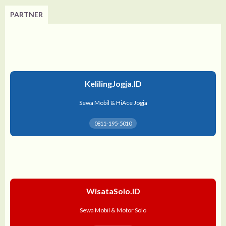
PARTNER
KelilingJogja.ID
Sewa Mobil & HiAce Jogja
0811-195-5010
WisataSolo.ID
Sewa Mobil & Motor Solo