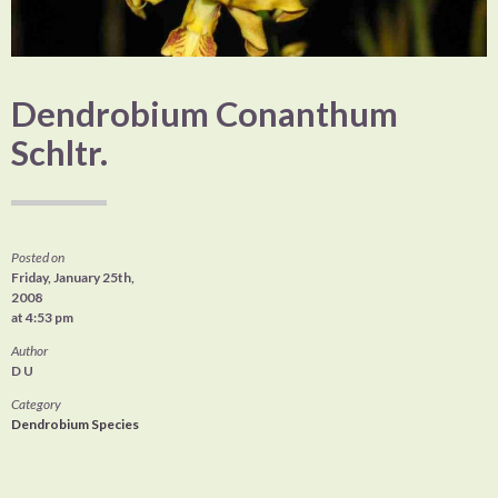
Dendrobium Conanthum
Schltr.
Posted on
Friday, January 25th,
2008
at 4:53 pm
Author
D U
Category
Dendrobium Species