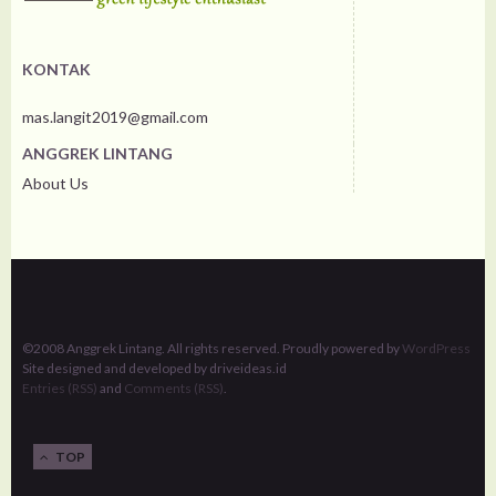
KONTAK
mas.langit2019@gmail.com
ANGGREK LINTANG
About Us
©2008 Anggrek Lintang. All rights reserved. Proudly powered by
WordPress
Site designed and developed by driveideas.id
Entries (RSS)
and
Comments (RSS)
.
TOP