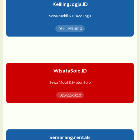
KelilingJogja.ID
Sewa Mobil & HiAce Jogja
0811-195-5010
WisataSolo.ID
Sewa Mobil & Motor Solo
081-815-5010
Semarang.rentals