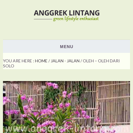
MENU
HOME
YOU ARE HERE :
HOME
/
JALAN - JALAN
/
OLEH – OLEH DARI
SOLO
PLANTS
ORCHID
NON ORCHID
HOW TO
SHOW & EVENTS
VOTING
ABOUT US