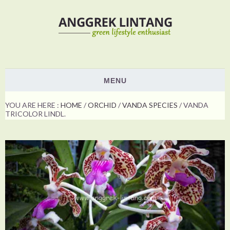
MENU
HOME
YOU ARE HERE :
HOME
/
ORCHID
/
VANDA SPECIES
/
VANDA
TRICOLOR LINDL.
PLANTS
ORCHID
NON ORCHID
HOW TO
SHOW & EVENTS
VOTING
ABOUT US