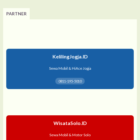
PARTNER
KelilingJogja.ID
Sewa Mobil & HiAce Jogja
0811-195-5010
WisataSolo.ID
Sewa Mobil & Motor Solo