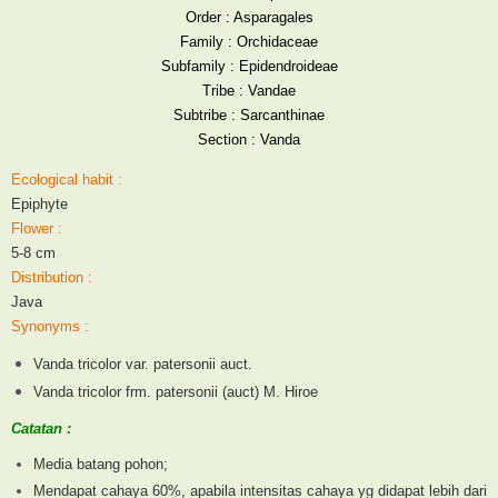
Order : Asparagales
Family : Orchidaceae
Subfamily : Epidendroideae
Tribe : Vandae
Subtribe : Sarcanthinae
Section : Vanda
Ecological habit :
Epiphyte
Flower :
5-8 cm
Distribution :
Java
Synonyms :
Vanda tricolor var. patersonii auct.
Vanda tricolor frm. patersonii (auct) M. Hiroe
Catatan :
Media batang pohon;
Mendapat cahaya 60%, apabila intensitas cahaya yg didapat lebih dari