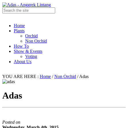
Home
Plants
Orchid
Non Orchid
How To
Show & Events
Voting
About Us
YOU ARE HERE :
Home
/
Non Orchid
/
Adas
Adas
Posted on
Wednesday, March 4th, 2015