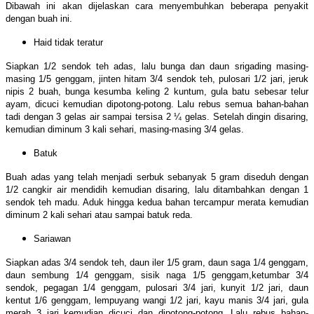
Dibawah ini akan dijelaskan cara menyembuhkan beberapa penyakit
dengan buah ini.
Haid tidak teratur
Siapkan 1/2 sendok teh adas, lalu bunga dan daun srigading masing-
masing 1/5 genggam, jinten hitam 3/4 sendok teh, pulosari 1/2 jari, jeruk
nipis 2 buah, bunga kesumba keling 2 kuntum, gula batu sebesar telur
ayam, dicuci kemudian dipotong-potong. Lalu rebus semua bahan-bahan
tadi dengan 3 gelas air sampai tersisa 2 ¼ gelas. Setelah dingin disaring,
kemudian diminum 3 kali sehari, masing-masing 3/4 gelas.
Batuk
Buah adas yang telah menjadi serbuk sebanyak 5 gram diseduh dengan
1/2 cangkir air mendidih kemudian disaring, lalu ditambahkan dengan 1
sendok teh madu. Aduk hingga kedua bahan tercampur merata kemudian
diminum 2 kali sehari atau sampai batuk reda.
Sariawan
Siapkan adas 3/4 sendok teh, daun iler 1/5 gram, daun saga 1/4 genggam,
daun sembung 1/4 genggam, sisik naga 1/5 genggam,ketumbar 3/4
sendok, pegagan 1/4 genggam, pulosari 3/4 jari, kunyit 1/2 jari, daun
kentut 1/6 genggam, lempuyang wangi 1/2 jari, kayu manis 3/4 jari, gula
merah 3 jari kemudian dicuci dan dipotong-potong. Lalu rebus bahan-