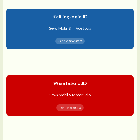
KelilingJogja.ID
Sewa Mobil & HiAce Jogja
0811-195-5010
WisataSolo.ID
Sewa Mobil & Motor Solo
081-815-5010