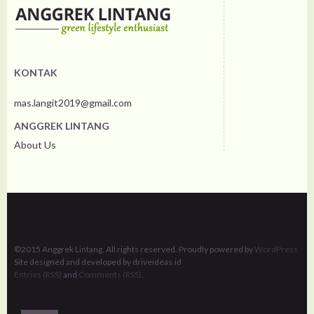
KONTAK
mas.langit2019@gmail.com
ANGGREK LINTANG
About Us
©2015 Anggrek Lintang. All rights reserved. Proudly powered by
WordPress
Site designed and developed by driveideas.id
Entries (RSS)
and
Comments (RSS)
.