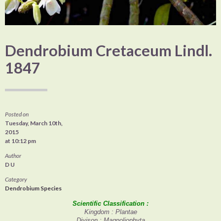
Dendrobium Cretaceum Lindl.
1847
Posted on
Tuesday, March 10th,
2015
at 10:12 pm
Author
D U
Category
Dendrobium Species
Scientific Classification :
Kingdom : Plantae
Divison : Magnoliophyta