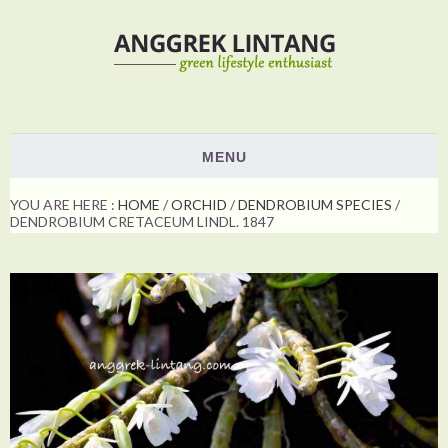
MENU
HOME
YOU ARE HERE :
HOME
/
ORCHID
/
DENDROBIUM SPECIES
/
DENDROBIUM CRETACEUM LINDL. 1847
PLANTS
ORCHID
NON ORCHID
HOW TO
SHOW & EVENTS
VOTING
ABOUT US