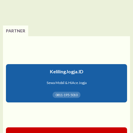
PARTNER
KelilingJogja.ID
Sewa Mobil & HiAce Jogja
0811-195-5010