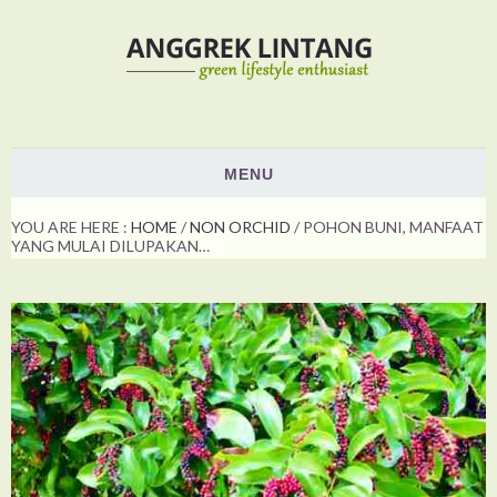
MENU
HOME
YOU ARE HERE :
HOME
/
NON ORCHID
/
POHON BUNI, MANFAAT
YANG MULAI DILUPAKAN…
PLANTS
ORCHID
NON ORCHID
HOW TO
SHOW & EVENTS
VOTING
ABOUT US